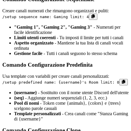
Creare canali numerati che rimangono organizzati e puliti:
/setup sequence name: Gaming limit: 4
"Gaming 1", "Gaming 2", "Gaming 3"
- Numerati per
facile identificazione
Limiti utenti coerenti
- Tu imposti il limite per tutti i canali
Aspetto organizzato
- Mantiene la tua lista di canali vocali
ordinata
Gestione facile
- Tutti i canali seguono lo stesso schema
Comando Configurazione Predefinita
Usa template con variabili per creare canali personalizzati:
/setup predefined name: {username}'s Room limit: 0
{username}
- Sostituito con il nome utente Discord dell'utente
{seq}
- Aggiunge numeri sequenziali (1, 2, 3, ecc.)
Pool di nomi
- Token come {animals}, {colors} e {trees}
scelgono parole casuali
Template personalizzati
- Crea canali come "Stanza Gaming
di {username}"
Comando Configurazione Clone