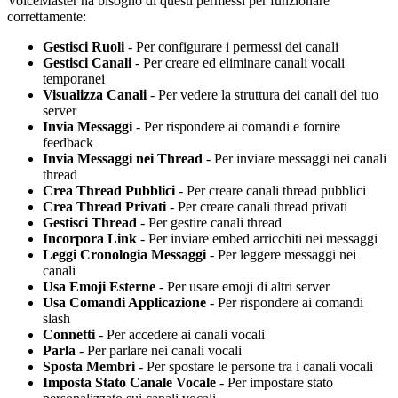
VoiceMaster ha bisogno di questi permessi per funzionare
correttamente:
Gestisci Ruoli
- Per configurare i permessi dei canali
Gestisci Canali
- Per creare ed eliminare canali vocali
temporanei
Visualizza Canali
- Per vedere la struttura dei canali del tuo
server
Invia Messaggi
- Per rispondere ai comandi e fornire
feedback
Invia Messaggi nei Thread
- Per inviare messaggi nei canali
thread
Crea Thread Pubblici
- Per creare canali thread pubblici
Crea Thread Privati
- Per creare canali thread privati
Gestisci Thread
- Per gestire canali thread
Incorpora Link
- Per inviare embed arricchiti nei messaggi
Leggi Cronologia Messaggi
- Per leggere messaggi nei
canali
Usa Emoji Esterne
- Per usare emoji di altri server
Usa Comandi Applicazione
- Per rispondere ai comandi
slash
Connetti
- Per accedere ai canali vocali
Parla
- Per parlare nei canali vocali
Sposta Membri
- Per spostare le persone tra i canali vocali
Imposta Stato Canale Vocale
- Per impostare stato