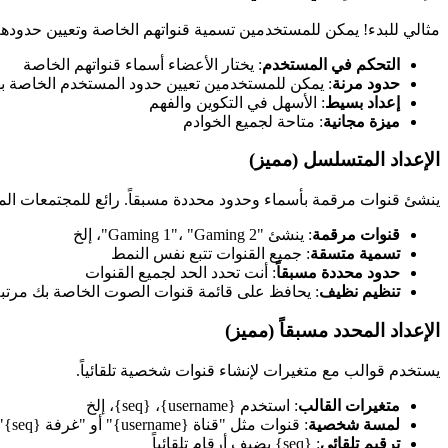
مثالي للبدء! يمكن للمستخدمين تسمية قنواتهم الخاصة وتعيين حدوده
التحكم في المستخدم
: يختار الأعضاء أسماء قنواتهم الخاصة
حدود مرنة
: يمكن للمستخدمين تعيين حدود المستخدم الخاصة ب
إعداد بسيط
: الأسهل في التكوين والفهم
ميزة مجانية
: متاحة لجميع الخوادم
الإعداد المتسلسل (مميز)
ينشئ قنوات مرقمة بأسماء وحدود محددة مسبقاً. رائع للمجتمعات الم
قنوات مرقمة
: ينشئ "Gaming 1"، "Gaming 2"، إلخ
تسمية متسقة
: جميع القنوات تتبع نفس النمط
حدود محددة مسبقاً
: أنت تحدد الحد لجميع القنوات
تنظيم نظيف
: يحافظ على قائمة قنوات الصوت الخاصة بك مرتب
الإعداد المحدد مسبقاً (مميز)
يستخدم قوالب مع متغيرات لإنشاء قنوات شخصية تلقائياً.
متغيرات القالب
: استخدم {username}، {seq}، إلخ
لمسة شخصية
: قنوات مثل "قناة {username}" أو "غرفة {seq}"
ترقيم تلقائي
: {seq} يضيف أرقام تلقائياً