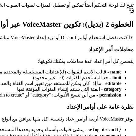
تتيح لك لوحة التحكم أيضاً تمكين أو تعطيل الميزات لقنوات الصوت الخاصة
الخطوة 2 (بديل): تكوين VoiceMaster عبر أوامر Discord
إذا كنت تفضل استخدام أوامر Discord أو تريد إعداد VoiceMaster مباشرة في خادمك، يمكنك استخدام هذه الأوامر بدلاً من لوحة التحكم.
معاملات أمر الإعداد
يتضمن كل أمر إعداد عدة معاملات يمكنك تكوينها:
name
- قالب الاسم للقنوات (للإعدادات المتسلسلة والمحددة مس
limit
- حد المستخدم للقنوات (0 = غير محدود)
editable
- ما إذا كان يمكن للمستخدمين تغيير اسم القناة والحد
category
- الفئة التي سيتم إنشاء القنوات المؤقتة فيها
permission
- من أين تنسخ الأذونات: "category" أو "join to create"
نظرة عامة على أوامر الإعداد
يوفر VoiceMaster أربعة أوامر إعداد رئيسية، كل منها يتوافق مع أنواع الإعداد التي ناقشناها:
- ينشئ قنوات بأسماء وحدود يحددها المستخد
/setup default
- ينشئ قنوات مرقمة بإعدادات محددة مسبقا
/setup sequence