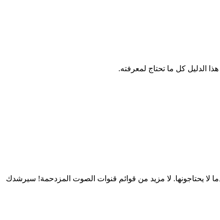
ي عندما لا يحتاجونها. لا مزيد من قوائم قنوات الصوت المزدحمة! سيرشدك