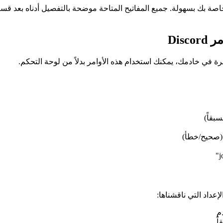
 بك بسهولة. جميع المفاتيح المتاحة موضحة بالتفصيل أدناه بعد قسم أوامر 
بقاً)
 (صحيح/خطأ)
م
ً