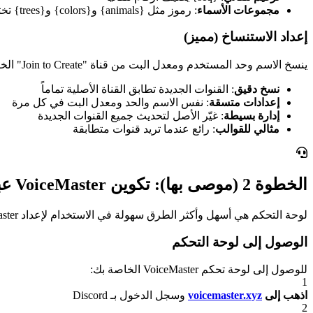
مجموعات الأسماء
: رموز مثل {animals} و{colors} و{trees} تختار كلمات عشوائية
إعداد الاستنساخ (مميز)
ينسخ الاسم وحد المستخدم ومعدل البت من قناة "Join to Create" الخاصة بك.
نسخ دقيق
: القنوات الجديدة تطابق القناة الأصلية تماماً
إعدادات متسقة
: نفس الاسم والحد ومعدل البت في كل مرة
إدارة بسيطة
: غيّر الأصل لتحديث جميع القنوات الجديدة
مثالي للقوالب
: رائع عندما تريد قنوات متطابقة
الخطوة 2 (موصى بها): تكوين VoiceMaster عبر لوحة التحكم
لوحة التحكم هي أسهل وأكثر الطرق سهولة في الاستخدام لإعداد VoiceMaster. توفر واجهة بصرية حيث يمكنك رؤية جميع خياراتك وتكوين كل شيء بنقرات قليلة فقط.
الوصول إلى لوحة التحكم
للوصول إلى لوحة تحكم VoiceMaster الخاصة بك:
1
اذهب إلى
voicemaster.xyz
وسجل الدخول بـ Discord
2