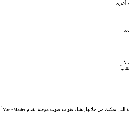
م أخرى
وت
ئياً
قبل أ