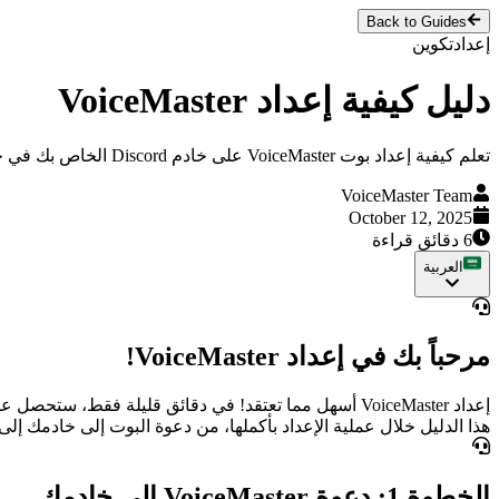
Back to Guides
إعداد
تكوين
دليل كيفية إعداد VoiceMaster
تعلم كيفية إعداد بوت VoiceMaster على خادم Discord الخاص بك في خطوات بسيطة قليلة. من دعوة البوت إلى تكوين قنوات الصوت، يغطي هذا الدليل كل ما تحتاج لمعرفته.
VoiceMaster Team
October 12, 2025
6 دقائق قراءة
العربية
مرحباً بك في إعداد VoiceMaster!
إعداد VoiceMaster أسهل مما تعتقد! في دقائق قليلة فق
هذا الدليل خلال عملية الإعداد بأكملها، من دعوة البوت إلى خادمك إلى 
الخطوة 1: دعوة VoiceMaster إلى خادمك