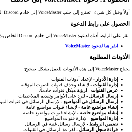
أولاً وقبل كل شيء - تحتاج إلى جلب VoiceMaster إلى خادم Discord الخاص بك. هذا هو الأساس لكل شيء آخر!
الحصول على رابط الدعوة
انقر على الرابط أدناه لدعوة VoiceMaster إلى خادم Discord الخاص بك:
انقر هنا لدعوة VoiceMaster
الأذونات المطلوبة
يحتاج VoiceMaster إلى هذه الأذونات للعمل بشكل صحيح:
إدارة الأدوار
- لإعداد أذونات القنوات
إدارة القنوات
- لإنشاء وحذف قنوات الصوت المؤقتة
عرض القنوات
- لرؤية هيكل قنوات خادمك
إرسال الرسائل
- للرد على الأوامر وتقديم الملاحظات
إرسال الرسائل في المواضيع
- لإرسال الرسائل في قنوات المو
إنشاء مواضيع عامة
- لإنشاء قنوات مواضيع عامة
إنشاء مواضيع خاصة
- لإنشاء قنوات مواضيع خاصة
إدارة المواضيع
- لإدارة قنوات المواضيع
تضمين الروابط
- لإرسال رسائل غنية في الرسائل
قراءة سجل الرسائل
- لقراءة الرسائل في القنوات