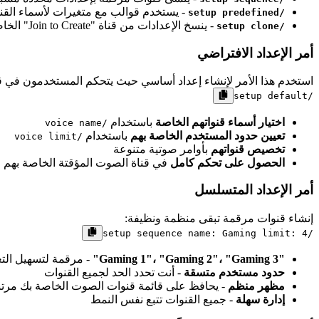
- يستخدم قوالب مع متغيرات لأسماء القن
/setup predefined
- ينسخ الإعدادات من قناة "Join to Create" الخاصة بك
/setup clone
أمر الإعداد الافتراضي
استخدم هذا الأمر لإنشاء إعداد أساسي حيث يتحكم المستخدمون في قن
/setup default
اختيار أسماء قنواتهم الخاصة
باستخدام
/voice name
تعيين حدود المستخدم الخاصة بهم
باستخدام
/voice limit
تخصيص قنواتهم
بأوامر صوتية متنوعة
الحصول على تحكم كامل
في قناة الصوت المؤقتة الخاصة بهم
أمر الإعداد المتسلسل
إنشاء قنوات مرقمة تبقى منظمة ونظيفة:
/setup sequence name: Gaming limit: 4
"Gaming 1"، "Gaming 2"، "Gaming 3"
- مرقمة لتسهيل ال
حدود مستخدم متسقة
- أنت تحدد الحد لجميع القنوات
مظهر منظم
- يحافظ على قائمة قنوات الصوت الخاصة بك مرتب
إدارة سهلة
- جميع القنوات تتبع نفس النمط