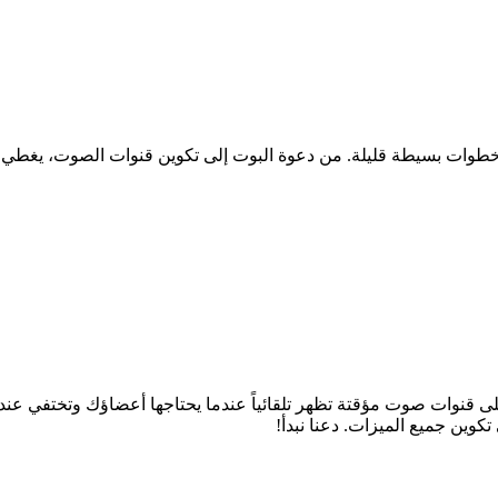
ط، ستحصل على قنوات صوت مؤقتة تظهر تلقائياً عندما يحتاجها أعضاؤك وتختف
تكوين جميع الميزات. دعنا نبدأ!