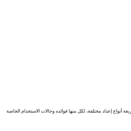
ن تبدأ في تكوين VoiceMaster، من المهم أن تفهم الطرق المختلفة التي يمكنك من خلالها إنشاء قنوات صوت مؤقتة. يقدم VoiceMaster أربعة أنواع إعداد مختلفة، لكل منها فوائده وحالات الاستخدام الخاصة