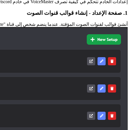
إعدادات الخادم تتحكم في كيفية تصرف VoiceMaster في خادم Discord الخاص بك. ستحتاج أولاً إلى اختيار خادم - ستظهر لك لوحة التحكم جميع الخوادم التي لديك فيها صلاحيات المدير.
1. صفحة الإعداد - إنشاء قوالب قنوات الصوت
أنشئ قوالب لقنوات الصوت المؤقتة. عندما ينضم شخص إلى قناة "Join to Create"، يستخدم VoiceMaster هذه الإعدادات لإنشاء قناة جديدة لهم.