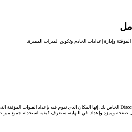
لوحة تحكم VoiceMaster هي مركز التحكم لقنوات الصوت في خادم Discord الخاص بك. إنها المكان الذي تق
فحة وميزة وإعداد. في النهاية، ستعرف كيفية استخدام جميع ميزات ل