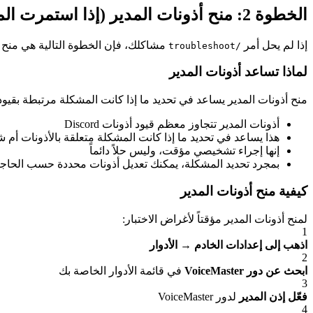
الخطوة 2: منح أذونات المدير (إذا استمرت المشاكل)
إذا لم يحل أمر
مشاكلك، فإن الخطوة التالية هي منح VoiceMaster أذونات المدير مؤقتاً لاختبار ما إذا كانت قيود الأذونات تسبب المشكلة.
/troubleshoot
لماذا تساعد أذونات المدير
منح أذونات المدير يساعد في تحديد ما إذا كانت المشكلة مرتبطة بق
أذونات المدير تتجاوز معظم قيود أذونات Discord
هذا يساعد في تحديد ما إذا كانت المشكلة متعلقة بالأذونات أم 
إنها إجراء تشخيصي مؤقت، وليس حلاً دائماً
بمجرد تحديد المشكلة، يمكنك تعديل أذونات محددة حسب الحاج
كيفية منح أذونات المدير
لمنح أذونات المدير مؤقتاً لأغراض الاختبار:
1
اذهب إلى إعدادات الخادم
→
الأدوار
2
ابحث عن دور VoiceMaster
في قائمة الأدوار الخاصة بك
3
فعّل إذن المدير
لدور VoiceMaster
4