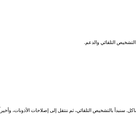
ل نهجاً منظماً لحل المشاكل. سنبدأ بالتشخيص التلقائي، ثم ننتقل إلى إصلاحات ال