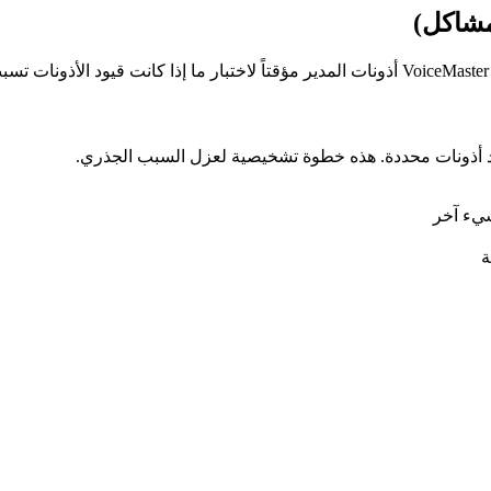
يود أذونات محددة. هذه خطوة تشخيصية لعزل السبب الجذري.
شيء آخر
ة